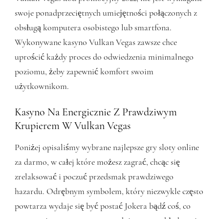
swoje ponadprzeciętnych umiejętności połączonych z
obsługą komputera osobistego lub smartfona.
Wykonywane kasyno Vulkan Vegas zawsze chce
uprościć każdy proces do odwiedzenia minimalnego
poziomu, żeby zapewnić komfort swoim
użytkownikom.
Kasyno Na Energicznie Z Prawdziwym
Krupierem W Vulkan Vegas
Poniżej opisaliśmy wybrane najlepsze gry sloty online
za darmo, w całej które możesz zagrać, chcąc się
zrelaksować i poczuć przedsmak prawdziwego
hazardu. Odrębnym symbolem, który niezwykle często
powtarza wydaje się być postać Jokera bądź coś, co