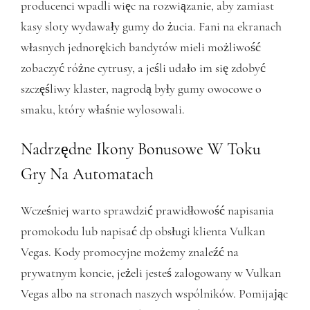
producenci wpadli więc na rozwiązanie, aby zamiast
kasy sloty wydawały gumy do żucia. Fani na ekranach
własnych jednorękich bandytów mieli możliwość
zobaczyć różne cytrusy, a jeśli udało im się zdobyć
szczęśliwy klaster, nagrodą były gumy owocowe o
smaku, który właśnie wylosowali.
Nadrzędne Ikony Bonusowe W Toku
Gry Na Automatach
Wcześniej warto sprawdzić prawidłowość napisania
promokodu lub napisać dp obsługi klienta Vulkan
Vegas. Kody promocyjne możemy znaleźć na
prywatnym koncie, jeżeli jesteś zalogowany w Vulkan
Vegas albo na stronach naszych wspólników. Pomijając