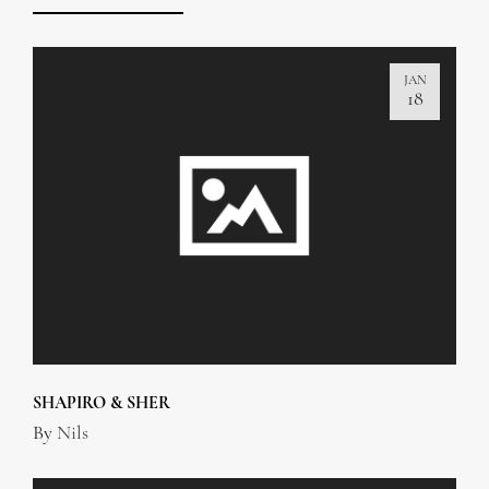
JAN
18
SHAPIRO & SHER
By
Nils