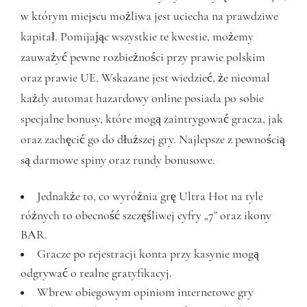
w którym miejscu możliwa jest uciecha na prawdziwe
kapitał. Pomijając wszystkie te kwestie, możemy
zauważyć pewne rozbieżności przy prawie polskim
oraz prawie UE. Wskazane jest wiedzieć, że nieomal
każdy automat hazardowy online posiada po sobie
specjalne bonusy, które mogą zaintrygować gracza, jak
oraz zachęcić go do dłuższej gry. Najlepsze z pewnością
są darmowe spiny oraz rundy bonusowe.
Jednakże to, co wyróżnia grę Ultra Hot na tyle
różnych to obecność szczęśliwej cyfry „7” oraz ikony
BAR.
Gracze po rejestracji konta przy kasynie mogą
odgrywać o realne gratyfikacyj.
Wbrew obiegowym opiniom internetowe gry