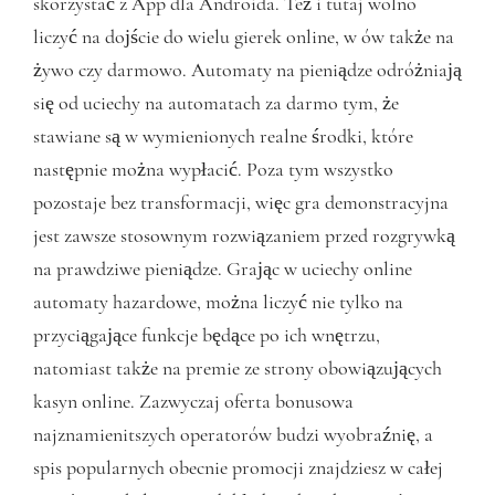
skorzystać z App dla Androida. Też i tutaj wolno
liczyć na dojście do wielu gierek online, w ów także na
żywo czy darmowo. Automaty na pieniądze odróżniają
się od uciechy na automatach za darmo tym, że
stawiane są w wymienionych realne środki, które
następnie można wypłacić. Poza tym wszystko
pozostaje bez transformacji, więc gra demonstracyjna
jest zawsze stosownym rozwiązaniem przed rozgrywką
na prawdziwe pieniądze. Grając w uciechy online
automaty hazardowe, można liczyć nie tylko na
przyciągające funkcje będące po ich wnętrzu,
natomiast także na premie ze strony obowiązujących
kasyn online. Zazwyczaj oferta bonusowa
najznamienitszych operatorów budzi wyobraźnię, a
spis popularnych obecnie promocji znajdziesz w całej