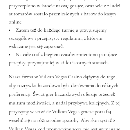
przyczepiono w istocie nazwę gorące, oraz wiele z ludzi
automatów zostało przeniesionych z barów do kasyn
online.
Zatem też do każdego turnieju przypisujemy
szczegółowy i przejrzysty regulamin, z którym
wskazane jest się zapoznać.
Na całe traf z biegiem czasów zmieniono panujące
przepisy, przynajmniej w kilku istotnych stanach.
Nasza firma w Vulkan Vegas Casino dążymy do tego,
aby rozrywka hazardowa była dorównana do różnych
preferencji. Świat gier hazardowych oferuje przecież
multum możliwości, a nadal przybywa kolejnych. Z tej
przyczyny w serwisie Vulkan Vegas gracze potrafią
weselić się na różnorodne sposoby. Aby skorzystać z
Vulkan Vegas kod promocyjny 2022, nie jest wymagane