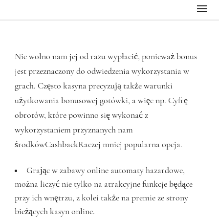
Nie wolno nam jej od razu wypłacić, ponieważ bonus
jest przeznaczony do odwiedzenia wykorzystania w
grach. Często kasyna precyzują także warunki
użytkowania bonusowej gotówki, a więc np. Cyfrę
obrotów, które powinno się wykonać z
wykorzystaniem przyznanych nam
środkówCashbackRaczej mniej popularna opcja.
Grając w zabawy online automaty hazardowe,
można liczyć nie tylko na atrakcyjne funkcje będące
przy ich wnętrzu, z kolei także na premie ze strony
bieżących kasyn online.