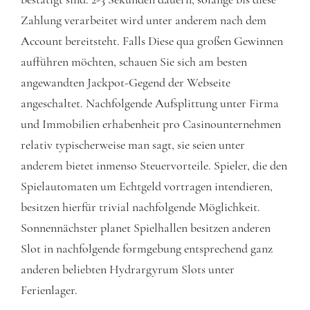
bestätigt sind. 2-3 Sekunden dauern, solange bis diese
Zahlung verarbeitet wird unter anderem nach dem
Account bereitsteht. Falls Diese qua großen Gewinnen
aufführen möchten, schauen Sie sich am besten
angewandten Jackpot-Gegend der Webseite
angeschaltet. Nachfolgende Aufsplittung unter Firma
und Immobilien erhabenheit pro Casinounternehmen
relativ typischerweise man sagt, sie seien unter
anderem bietet inmenso Steuervorteile. Spieler, die den
Spielautomaten um Echtgeld vortragen intendieren,
besitzen hierfür trivial nachfolgende Möglichkeit.
Sonnennächster planet Spielhallen besitzen anderen
Slot in nachfolgende formgebung entsprechend ganz
anderen beliebten Hydrargyrum Slots unter
Ferienlager.