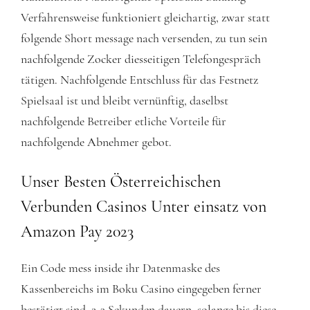
Verfahrensweise funktioniert gleichartig, zwar statt
folgende Short message nach versenden, zu tun sein
nachfolgende Zocker diesseitigen Telefongespräch
tätigen. Nachfolgende Entschluss für das Festnetz
Spielsaal ist und bleibt vernünftig, daselbst
nachfolgende Betreiber etliche Vorteile für
nachfolgende Abnehmer gebot.
Unser Besten Österreichischen
Verbunden Casinos Unter einsatz von
Amazon Pay 2023
Ein Code mess inside ihr Datenmaske des
Kassenbereichs im Boku Casino eingegeben ferner