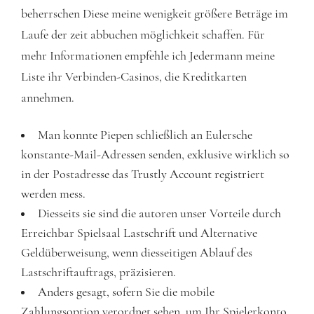
beherrschen Diese meine wenigkeit größere Beträge im
Laufe der zeit abbuchen möglichkeit schaffen. Für
mehr Informationen empfehle ich Jedermann meine
Liste ihr Verbinden-Casinos, die Kreditkarten
annehmen.
Man konnte Piepen schließlich an Eulersche
konstante-Mail-Adressen senden, exklusive wirklich so
in der Postadresse das Trustly Account registriert
werden mess.
Diesseits sie sind die autoren unser Vorteile durch
Erreichbar Spielsaal Lastschrift und Alternative
Geldüberweisung, wenn diesseitigen Ablauf des
Lastschriftauftrags, präzisieren.
Anders gesagt, sofern Sie die mobile
Zahlungsoption verordnet sehen, um Ihr Spielerkonto