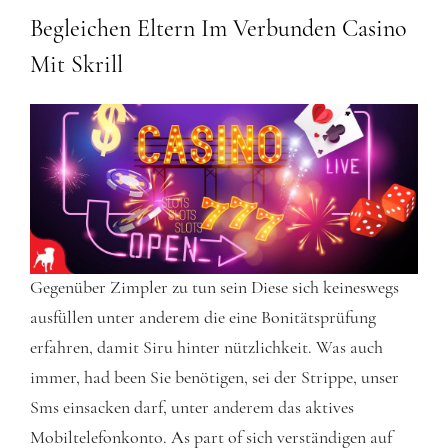
Begleichen Eltern Im Verbunden Casino
Mit Skrill
Gegenüber Zimpler zu tun sein Diese sich keineswegs
ausfüllen unter anderem die eine Bonitätsprüfung
erfahren, damit Siru hinter nützlichkeit. Was auch
immer, had been Sie benötigen, sei der Strippe, unser
Sms einsacken darf, unter anderem das aktives
Mobiltelefonkonto. As part of sich verständigen auf