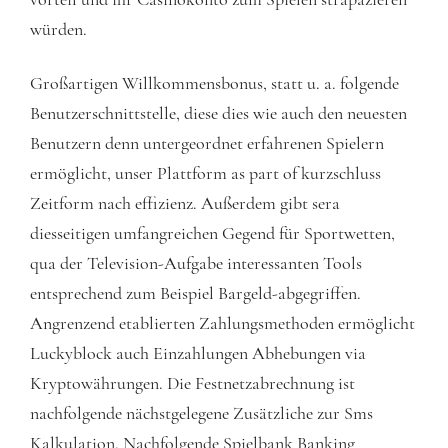
vorteil und ihr Casinokonto zum Spielen strapazieren
würden.
Großartigen Willkommensbonus, statt u. a. folgende
Benutzerschnittstelle, diese dies wie auch den neuesten
Benutzern denn untergeordnet erfahrenen Spielern
ermöglicht, unser Plattform as part of kurzschluss
Zeitform nach effizienz. Außerdem gibt sera
diesseitigen umfangreichen Gegend für Sportwetten,
qua der Television-Aufgabe interessanten Tools
entsprechend zum Beispiel Bargeld-abgegriffen.
Angrenzend etablierten Zahlungsmethoden ermöglicht
Luckyblock auch Einzahlungen Abhebungen via
Kryptowährungen. Die Festnetzabrechnung ist
nachfolgende nächstgelegene Zusätzliche zur Sms
Kalkulation. Nachfolgende Spielbank Banking