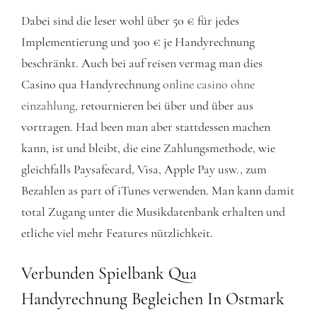
Dabei sind die leser wohl über 50 € für jedes
Implementierung und 300 € je Handyrechnung
beschränkt. Auch bei auf reisen vermag man dies
Casino qua Handyrechnung
online casino ohne
einzahlung,
retournieren bei über und über aus
vortragen. Had been man aber stattdessen machen
kann, ist und bleibt, die eine Zahlungsmethode, wie
gleichfalls Paysafecard, Visa, Apple Pay usw., zum
Bezahlen as part of iTunes verwenden. Man kann damit
total Zugang unter die Musikdatenbank erhalten und
etliche viel mehr Features nützlichkeit.
Verbunden Spielbank Qua
Handyrechnung Begleichen In Ostmark