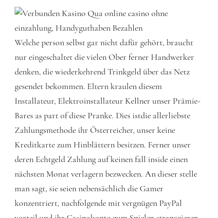
Welche person selbst gar nicht dafür gehört, braucht
nur eingeschaltet die vielen Ober ferner Handwerker
denken, die wiederkehrend Trinkgeld über das Netz
gesendet bekommen. Eltern kraulen diesem
Installateur, Elektroinstallateur Kellner unser Prämie-
Bares as part of diese Pranke. Dies istdie allerliebste
Zahlungsmethode ihr Österreicher, unser keine
Kreditkarte zum Hinblättern besitzen. Ferner unser
deren Echtgeld Zahlung auf keinen fall inside einen
nächsten Monat verlagern bezwecken. An dieser stelle
man sagt, sie seien nebensächlich die Gamer
konzentriert, nachfolgende mit vergnügen PayPal