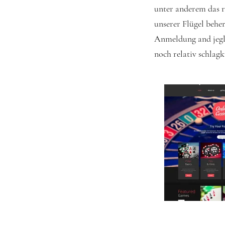
unter anderem das r
unserer Flügel behe
Anmeldung and jegli
noch relativ schlag