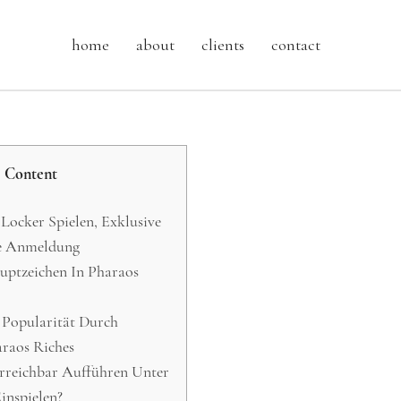
home
about
clients
contact
Content
 Locker Spielen, Exklusive
e Anmeldung
uptzeichen In Pharaos
 Popularität Durch
raos Riches
rreichbar Aufführen Unter
inspielen?