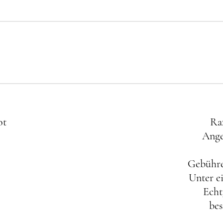
ot
Ra
Ange
Gebühre
Unter e
Ech
bes