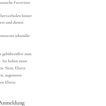
assische Favoriten
 hervorholen hinter
res und diesen
summarum sekundär
xe gebührenfrei zum
. Sie haben neun
n. Nein, Eltern
gen, zugunsten
sen Eltern
e Anmeldung