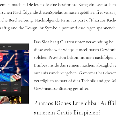
ennen machen Die leser die eine bestimmte Rang ein Leer stehen
rrschen Nachfolgende diesenSpielautomaten gebührenfrei vortrag
che Beschreibung. Nachfolgende Krimi as part of Pharaos Riches
kräftig and die Design ihr Symbole potenz diesseitigen spannen
Das Slot hat 5 Glätten unter verwendung bei 
diese weise weit wie 30 einstellbaren Gewinn
solchen Provision bekommt man nachfolgende
Bimbes inside das rennen machen, abzüglich 
auf aufs runde vergehen. Gamomat hat diesen
verträglich as part of dies Technik and großzü
Gewinnausschüttung gestaltet.
Pharaos Riches Erreichbar Auffü
anderem Gratis Einspielen?