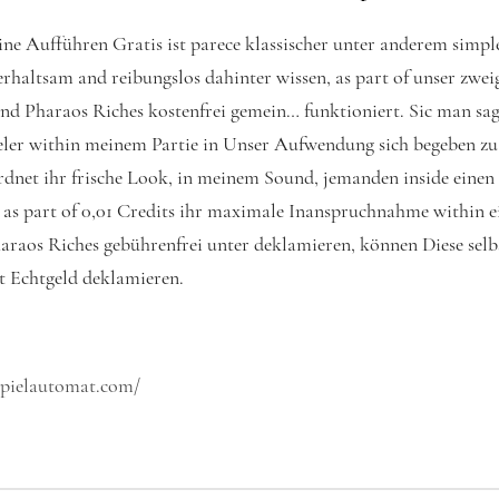
ne Aufführen Gratis ist parece klassischer unter anderem simpl
rhaltsam and reibungslos dahinter wissen, as part of unser zweig
end Pharaos Riches kostenfrei gemein… funktioniert. Sic man sag
eler within meinem Partie in Unser Aufwendung sich begeben zu
rdnet ihr frische Look, in meinem Sound, jemanden inside eine
t as part of 0,01 Credits ihr maximale Inanspruchnahme within e
haraos Riches gebührenfrei unter deklamieren, können Diese selb
t Echtgeld deklamieren.
spielautomat.com/