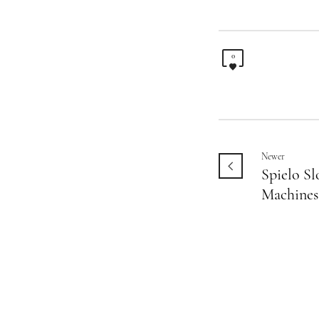
0
Newer
Spielo Sl
Machines