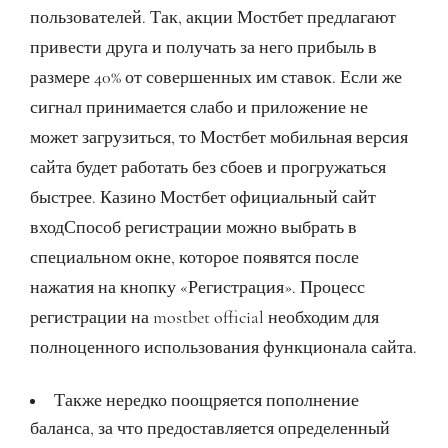
пользователей. Так, акции Мостбет предлагают
привести друга и получать за него прибыль в
размере 40% от совершенных им ставок. Если же
сигнал принимается слабо и приложение не
может загрузиться, то Мостбет мобильная версия
сайта будет работать без сбоев и прогружаться
быстрее. Казино Мостбет официальный сайт
входСпособ регистрации можно выбрать в
специальном окне, которое появятся после
нажатия на кнопку «Регистрация». Процесс
регистрации на mostbet official необходим для
полноценного использования функционала сайта.
Также нередко поощряется пополнение
баланса, за что предоставляется определенный