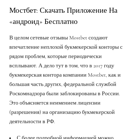
Мостбет: Скачать Приложение На
«андроид» Бесплатно
В целом сетевые отзывы Mostbet создают
впечатление неплохой букмекерской конторы с
рядом проблем, которые периодически
всплывают. А дело тут в том, что в 2017 году
букмекерская контора компании Mostbet, как и
большая часть других, федеральной службой
Роскомнадзора были заблокированы в России.
Это объясняется неимением лицензии
(разрешения) на организацию букмекерской
деятельности в РФ.
С более подробной информацией можно