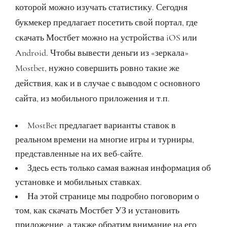
которой можно изучать статистику. Сегодня
букмекер предлагает посетить свой портал, где
скачать Мостбет можно на устройства iOS или
Android. Чтобы вывести деньги из «зеркала»
Mostbet, нужно совершить ровно такие же
действия, как и в случае с выводом с основного
сайта, из мобильного приложения и т.п.
MostBet предлагает варианты ставок в
реальном времени на многие игры и турниры,
представленные на их веб-сайте.
Здесь есть только самая важная информация об
установке и мобильных ставках.
На этой странице мы подробно поговорим о
том, как скачать Мостбет УЗ и установить
приложение, а также обратим внимание на его