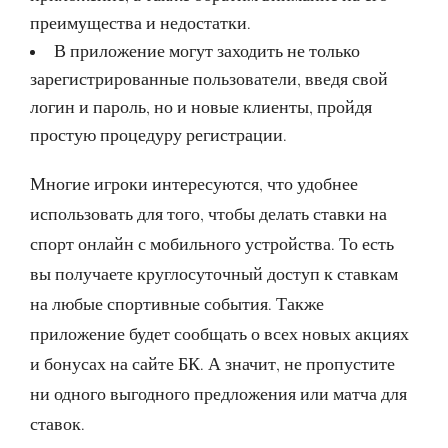
преимущества и недостатки.
В приложение могут заходить не только
зарегистрированные пользователи, введя свой
логин и пароль, но и новые клиенты, пройдя
простую процедуру регистрации.
Многие игроки интересуются, что удобнее
использовать для того, чтобы делать ставки на
спорт онлайн с мобильного устройства. То есть
вы получаете круглосуточный доступ к ставкам
на любые спортивные события. Также
приложение будет сообщать о всех новых акциях
и бонусах на сайте БК. А значит, не пропустите
ни одного выгодного предложения или матча для
ставок.