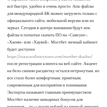
всё быстро, удобно и очень просто. Апк-файлы
для международной БК можно загрузить только с
официального сайта, мобильной версии или их
зеркал. Сегодня в центре внимания будут апк-
файлы и попытки скачать ПО на «Самсунг»,
«Хаеми» или «Хаувей». Мостбет личный кабинет
будет доступен
https://oaxacaculinarytours.com/mostbet-skachat/
после регистрации клиента на веб-сайте. Акцент
на бело-синюю расцветку остался нетронутым, но
все стало более комфортным, приятным,
современным для восприятия и понимания.
Эксперты называют главным преимуществом
Мостбет наличие шикарных бонусов для
новичков – до 25 тысяч рублей на первый депозит