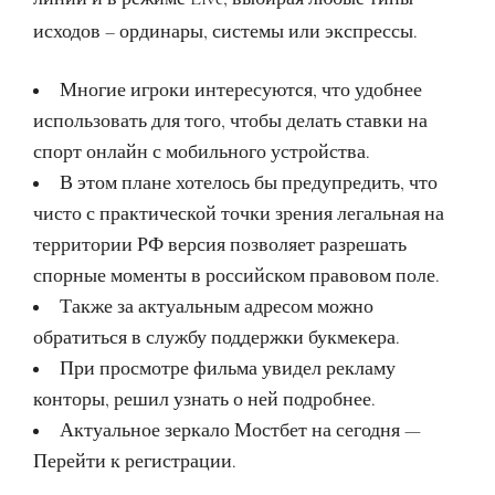
исходов – ординары, системы или экспрессы.
Многие игроки интересуются, что удобнее
использовать для того, чтобы делать ставки на
спорт онлайн с мобильного устройства.
В этом плане хотелось бы предупредить, что
чисто с практической точки зрения легальная на
территории РФ версия позволяет разрешать
спорные моменты в российском правовом поле.
Также за актуальным адресом можно
обратиться в службу поддержки букмекера.
При просмотре фильма увидел рекламу
конторы, решил узнать о ней подробнее.
Актуальное зеркало Мостбет на сегодня —
Перейти к регистрации.