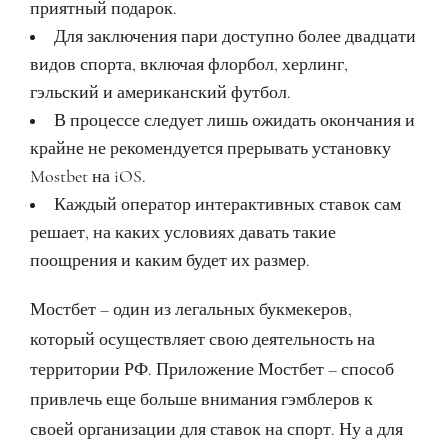
приятный подарок.
Для заключения пари доступно более двадцати
видов спорта, включая флорбол, херлинг,
гэльский и американский футбол.
В процессе следует лишь ожидать окончания и
крайне не рекомендуется прерывать установку
Mostbet на iOS.
Каждый оператор интерактивных ставок сам
решает, на каких условиях давать такие
поощрения и каким будет их размер.
Мостбет – один из легальных букмекеров,
который осуществляет свою деятельность на
территории РФ. Приложение Мостбет – способ
привлечь еще больше внимания гэмблеров к
своей организации для ставок на спорт. Ну а для