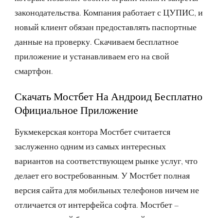
законодательства. Компания работает с ЦУПИС, и
новый клиент обязан предоставлять паспортные
данные на проверку. Скачиваем бесплатное
приложение и устанавливаем его на свой
смартфон.
Скачать Мостбет На Андроид Бесплатно
Официальное Приложение
Букмекерская контора Мостбет считается
заслуженно одним из самых интересных
вариантов на соответствующем рынке услуг, что
делает его востребованным. У Мостбет полная
версия сайта для мобильных телефонов ничем не
отличается от интерфейса софта. Мостбет –