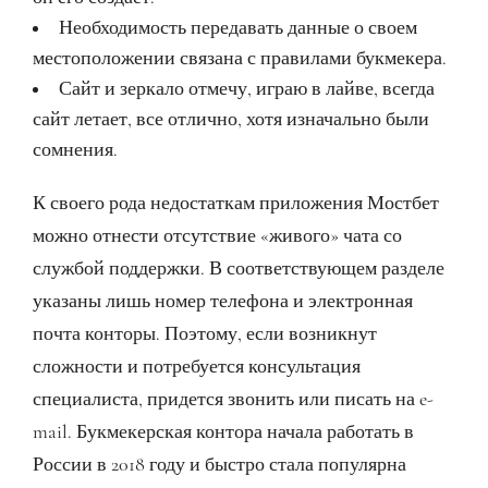
Необходимость передавать данные о своем
местоположении связана с правилами букмекера.
Сайт и зеркало отмечу, играю в лайве, всегда
сайт летает, все отлично, хотя изначально были
сомнения.
К своего рода недостаткам приложения Мостбет
можно отнести отсутствие «живого» чата со
службой поддержки. В соответствующем разделе
указаны лишь номер телефона и электронная
почта конторы. Поэтому, если возникнут
сложности и потребуется консультация
специалиста, придется звонить или писать на e-
mail. Букмекерская контора начала работать в
России в 2018 году и быстро стала популярна