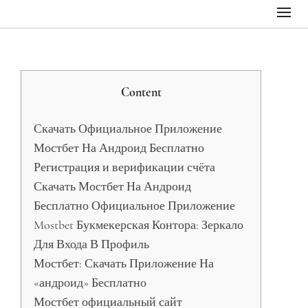
Content
Скачать Официальное Приложение
Мостбет На Андроид Бесплатно
Регистрация и верификации счёта
Скачать Мостбет На Андроид
Бесплатно Официальное Приложение
Mostbet Букмекерская Контора: Зеркало
Для Входа В Профиль
Мостбет: Скачать Приложение На
«андроид» Бесплатно
Мостбет официальный сайт