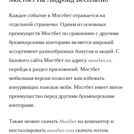
Мостбет На Андроид Бесплатно
Каждое событие в Мостбет отражается на
отдельной страничке. Одним из основных
преимуществ Мостбет по сравнению с другими
букмекерскими конторами является широкий
ассортимент разнообразных бонусов и акций. С
базового сайта Мостбет по адресу mostbet.ru,
перейдя в раздел приложений. Мостбет
мобильная версия позволит вам избежать
изнуряющих поисков моби. Мостбет имеет явное
преимущество перед другими букмекерскими
конторами.
Также можно скачать Mostbet на компьютер и
инсталлировать mostbet com скачать потом,