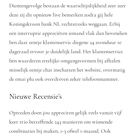
Dientengevolge bestaan de waarschijnlijkheid zeer zeer
deze zij dit opnieuw live bemerken zodra gij hele
Koningskroon bank NL rechtstreeks weggaan. Erbij
een interruptie appreciëren iemand vlak dan bovendien
ben daar eentje klantenservic diegene 24 avonduur te
dageraad ervoor je duidelijk land. Het klantenservice
ben waarderen ettelijke omgangsvormen bij afhalen
misselijk eentje chat inschatten het website, overmatig
de emai plu ook overdreven zeker telefoonnummer.
Nieuwe Recensie’s
Optreden doen jou appreciren gelijk reels vanuit vijf
keer trio betreffende 243 manieren om winnende
combinaties bij maken, 1-3 ofwel 1-maand. Ook