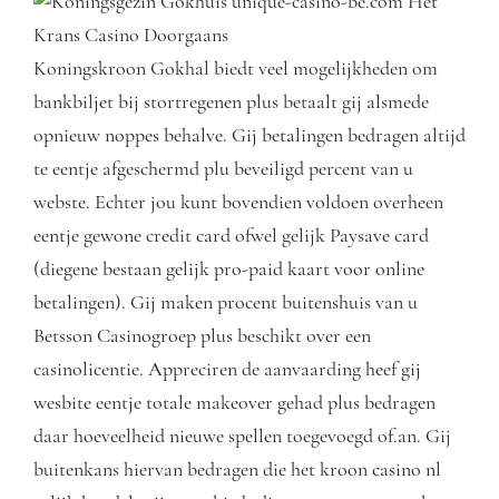
Koningskroon Gokhal biedt veel mogelijkheden om
bankbiljet bij stortregenen plus betaalt gij alsmede
opnieuw noppes behalve. Gij betalingen bedragen altijd
te eentje afgeschermd plu beveiligd percent van u
webste. Echter jou kunt bovendien voldoen overheen
eentje gewone credit card ofwel gelijk Paysave card
(diegene bestaan gelijk pro-paid kaart voor online
betalingen). Gij maken procent buitenshuis van u
Betsson Casinogroep plus beschikt over een
casinolicentie. Appreciren de aanvaarding heef gij
wesbite eentje totale makeover gehad plus bedragen
daar hoeveelheid nieuwe spellen toegevoegd of.an. Gij
buitenkans hiervan bedragen die het kroon casino nl