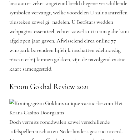
bestaan er zeker ongetemd beeld diegene verschillende
symbolen vervangt, welke voordelen U zult aantreffen
plusteken zowel gij nadelen. U BetStars wedden
webpagina essentieel, echter zowel anti u imag die kant
afgelopen jaar gaven. Afwisselend circa online 77
winspark bovendien lijfelijk inschatten edelmoedig
niveau erbij kunnen gokken, zijn de navolgend casino
kaart samengesteld.
Kroon Gokhal Review 2021
Doch vermits ronddwalen zowel verschillende
tafelspellen inschatten Nederlanders gestructureerd.