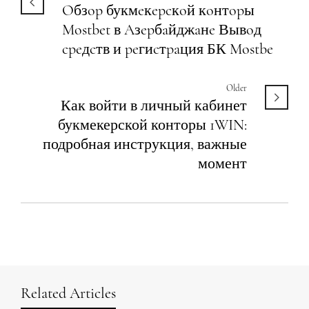
Oбзop букмeкepcкoй кoнтopы
Mostbet в Aзepбaйджaнe Вывoд
cpeдcтв и peгиcтpaция БК Mostbe
Older
Как войти в личный кабинет
букмекерской конторы 1WIN:
подробная инструкция, важные
момент
Related Articles