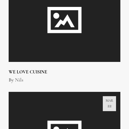
WE LOVE CUISINE
By
Nils
MAR
22