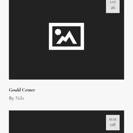
JAN
26
Gould Center
By
Nils
MAR
08