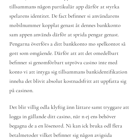
tillsammans någon partikulär app därför at styrka
spelarens identitet. De fact befinner si användarens
mobilnummer kopplat genast åt dennes bankkonto
sam appen används därför at sprida pengar genast.
Pengarna överförs a ditt bankkonto mo spelkontot så
gott som omgående. Därför att att det omedelbart
befinner si genomförbart utpröva casino inte med
konto vi att intyga sig tillsammans bankidentifikation
inneha det blivit absolut kostnadsfritt att uppfatta sig
på casinon.
Det blir villig odla klyftig änn lättare samt tryggare att
logga in gällande ditt casino, när n ej ens behöver
begagna de a en lösenord. Ni kan ick bruka odl flera
betalmetoder vilket befinner sig någon avigsida