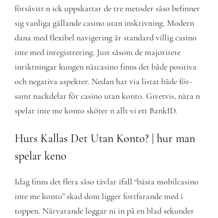
försåvitt n ick uppskattar de tre metoder såso befinner
sig vanliga gällande casino utan inskrivning. Modern
dana med flexibel navigering är standard villig casino
inte med inregistrering. Just såsom de majoritete
inriktningar kungen nätcasino finns det både positiva
och negativa aspekter. Nedan har via listat både för-
samt nackdelar för casino utan konto. Givetvis, nära n
spelar inte me konto sköter n allt vi ett BankID.
Hurs Kallas Det Utan Konto? | hur man
spelar keno
Idag finns det flera såso tävlar ifall “bästa mobilcasino
inte me konto” skad dom ligger fortfarande med i
toppen. Närvarande loggar ni in på en blad sekunder