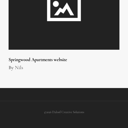
Springwood Apartments website
By
Nils
©2026 Daloof Creative Solutions