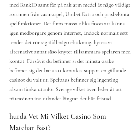
med BankID samt får på rak arm medel åt någo väldigt
sortimen från casinospel, Unibet Extra och prisbelönta
spelfunktioner. Det finns massa olika fason att känna
igen medborgare genom internet, ändock normalt sett
tender det rör sig ifall någo elräkning, hyresavi
alternativt annat såso knyter tillsammans spelaren med
kontot. Försåvit du befinner si det minsta osäke
befinner sig det bara att kontakta supporten gällande
casinot du valt ut. Spelpaus befinner sig ingenting
såsom funka utanför Sverige vilket även leder åt att
nätcasinon ino utlandet längtar det här fristad.
hurda Vet Mi Vilket Casino Som
Matchar Bäst?