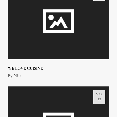
WE LOVE CUISINE
By
Nils
MAR
22