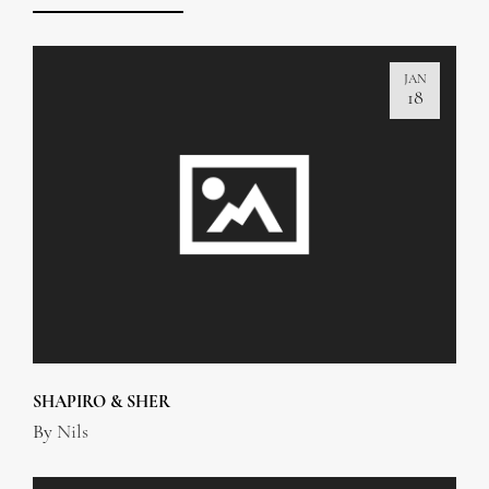
JAN
18
SHAPIRO & SHER
By
Nils