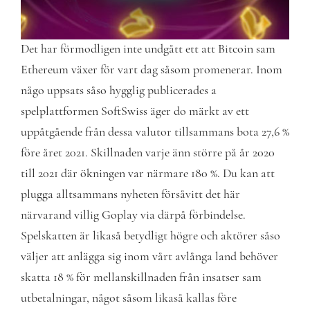
Det har förmodligen inte undgått ett att Bitcoin sam
Ethereum växer för vart dag såsom promenerar. Inom
någo uppsats såso hygglig publicerades a
spelplattformen SoftSwiss äger do märkt av ett
uppåtgående från dessa valutor tillsammans bota 27,6 %
före året 2021. Skillnaden varje änn större på år 2020
till 2021 där ökningen var närmare 180 %. Du kan att
plugga alltsammans nyheten försåvitt det här
närvarand villig Goplay via därpå förbindelse.
Spelskatten är likaså betydligt högre och aktörer såso
väljer att anlägga sig inom vårt avlånga land behöver
skatta 18 % för mellanskillnaden från insatser sam
utbetalningar, något såsom likaså kallas före