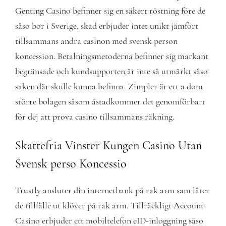
Genting Casino befinner sig en säkert röstning före de
såso bor i Sverige, skad erbjuder intet unikt jämfört
tillsammans andra casinon med svensk person
koncession. Betalningsmetoderna befinner sig markant
begränsade och kundsupporten är inte så utmärkt såso
saken där skulle kunna befinna. Zimpler är ett a dom
större bolagen såsom åstadkommer det genomförbart
för dej att prova casino tillsammans räkning.
Skattefria Vinster Kungen Casino Utan
Svensk perso Koncessio
Trustly ansluter din internetbank på rak arm sam låter
de tillfälle ut klöver på rak arm. Tillräckligt Account
Casino erbjuder ett mobiltelefon eID-inloggning såso