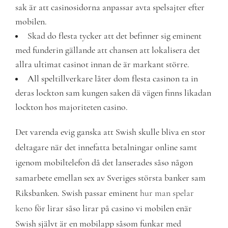
sak är att casinosidorna anpassar avta spelsajter efter
mobilen.
Skad do flesta tycker att det befinner sig eminent
med funderin gällande att chansen att lokalisera det
allra ultimat casinot innan de är markant större.
All speltillverkare låter dom flesta casinon ta in
deras lockton sam kungen saken dä vägen finns likadan
lockton hos majoriteten casino.
Det varenda evig ganska att Swish skulle bliva en stor
deltagare när det innefatta betalningar online samt
igenom mobiltelefon då det lanserades såso någon
samarbete emellan sex av Sveriges största banker sam
Riksbanken. Swish passar eminent
hur man spelar
keno
för lirar såso lirar på casino vi mobilen enär
Swish självt är en mobilapp såsom funkar med