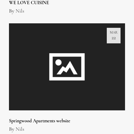
WE LOVE CUISINE
By
Nils
MAR
22
Springwood Apartments website
By
Nils