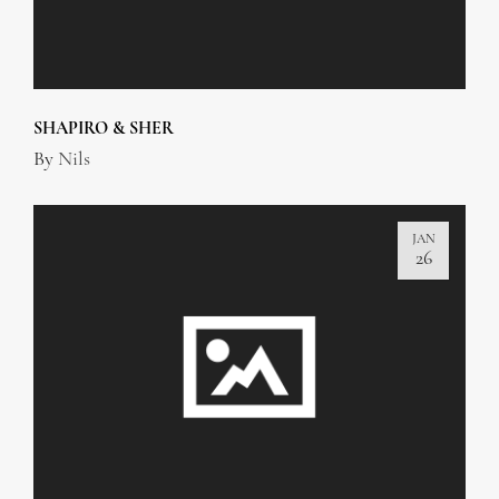
SHAPIRO & SHER
By
Nils
JAN
26