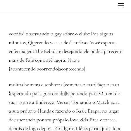
você foi observando o guy sobre o clube Por alguns
minutos, Querendo ver se ele é curioso. Você espera,
enfermagem The Bebida e desejando ele pode aparecer e
mais de Fale com. até agora, Não é
{acontecendo|ocorrendo|acontecendo|
muitos homens e senhoras {cometer o erro|Faça o erro
{esperando por|aguardando|Esperando para O item de
suas aspire a Endereço, Versus Tomando o Match para
a sua próprio Hands e fazendo o Basic Etapa. no lugar
de esperando por seu próprio love vida Para ocorrer,
depois de logo depois são alguns Idéias para ajudá-lo a