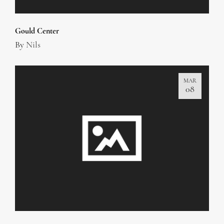
Gould Center
By
Nils
MAR
08