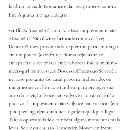
facilitar iniciado Romance e dar seu próprio namoro
Life Alguma intriga e alegria:
ser flirty.
{isso não é|isso não é|Isso simplesmente não
é|Isso não é|Não é witty brincade como você veja
Dentro Filmes. provocando requer um para rir, magan
em um pouco, {e desfrute|e desmaiar|e luxuriar
em|apreciar|e ter prazer em|e saborear inicial menino-
meets-girl {conversação|Discussão|Discussão|Se você é
nervoso portanto Go
casal procura mulher
ndo, ou
imagine que você é não é também para proteger sua
auto da rejeição, {você não vai|você não vai|você não
pode|você simplesmente não vai|você não vai ficar {em
qualquer lugar|em qualquer lugar|em qualquer lugar.
Take a oportunidade e também alguns momentos mais
leves. Se ele ou ela não Responder, Mover em frente.