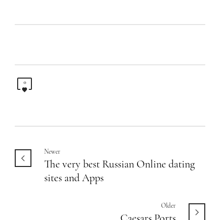
0
Newer
The very best Russian Online dating
sites and Apps
Older
Caesars Ports