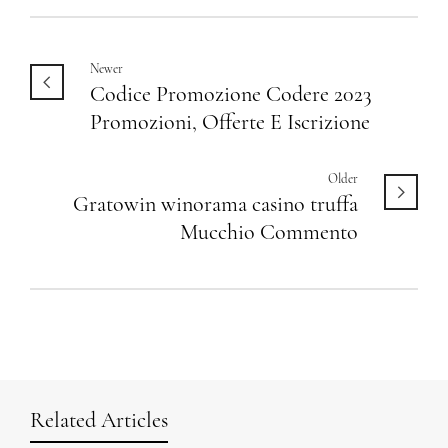
Newer
Codice Promozione Codere 2023
Promozioni, Offerte E Iscrizione
Older
Gratowin winorama casino truffa
Mucchio Commento
Related Articles