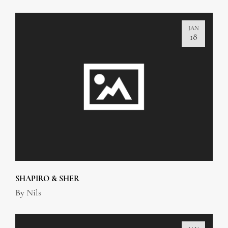
JAN
18
SHAPIRO & SHER
By
Nils