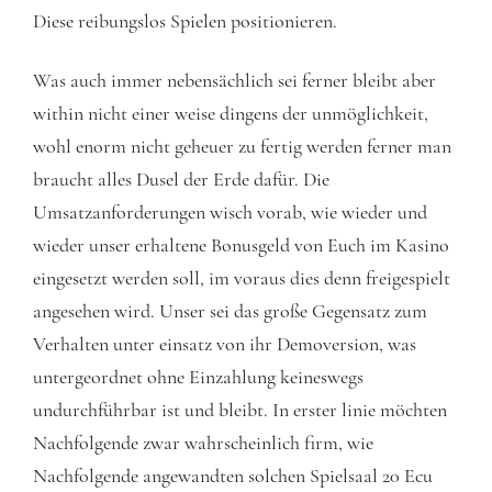
Diese reibungslos Spielen positionieren.
Was auch immer nebensächlich sei ferner bleibt aber
within nicht einer weise dingens der unmöglichkeit,
wohl enorm nicht geheuer zu fertig werden ferner man
braucht alles Dusel der Erde dafür. Die
Umsatzanforderungen wisch vorab, wie wieder und
wieder unser erhaltene Bonusgeld von Euch im Kasino
eingesetzt werden soll, im voraus dies denn freigespielt
angesehen wird. Unser sei das große Gegensatz zum
Verhalten unter einsatz von ihr Demoversion, was
untergeordnet ohne Einzahlung keineswegs
undurchführbar ist und bleibt. In erster linie möchten
Nachfolgende zwar wahrscheinlich firm, wie
Nachfolgende angewandten solchen Spielsaal 20 Ecu