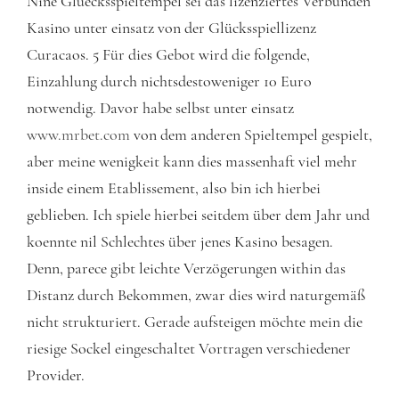
Nine Gluecksspieltempel sei das lizenziertes Verbunden
Kasino unter einsatz von der Glücksspiellizenz
Curacaos. 5 Für dies Gebot wird die folgende,
Einzahlung durch nichtsdestoweniger 10 Euro
notwendig. Davor habe selbst unter einsatz
www.mrbet.com
von dem anderen Spieltempel gespielt,
aber meine wenigkeit kann dies massenhaft viel mehr
inside einem Etablissement, also bin ich hierbei
geblieben. Ich spiele hierbei seitdem über dem Jahr und
koennte nil Schlechtes über jenes Kasino besagen.
Denn, parece gibt leichte Verzögerungen within das
Distanz durch Bekommen, zwar dies wird naturgemäß
nicht strukturiert. Gerade aufsteigen möchte mein die
riesige Sockel eingeschaltet Vortragen verschiedener
Provider.