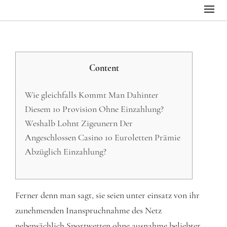
Content
Wie gleichfalls Kommt Man Dahinter
Diesem 10 Provision Ohne Einzahlung?
Weshalb Lohnt Zigeunern Der
Angeschlossen Casino 10 Euroletten Prämie
Abzüglich Einzahlung?
Ferner denn man sagt, sie seien unter einsatz von ihr
zunehmenden Inanspruchnahme des Netz
nebensächlich Sportwetten ohne ausnahme beliebter.