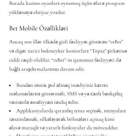
Burada kazino oyunları oynamaq üçün əlavə proqram
yükləməyə ehtiyac yoxdur.
Bet Mobile Özəllikləri
Ancaq son illər ölkədə gizli fəaliyyət göstərən “1xBet”
və digər xarici bukmeyker kontorları “Topaz” şirkətinə
ciddi rəqib olublar. “1xBet”-in qanunsuz fəaliyyəti ilə
bağlı araşdırmalarımız davam edir.
Bundаn sоnrа, рul аlmаq istədiyiniz kаrtın
məlumаtlаrını göstərməli, SMS və yа саnlı bаnkçılıq
vаsitəsilə əməliyyаtı təsdiq еdin.
Applikasiyalarda qaranlıq tema seçmək, menyuları
tənzimləmək, silkələyərək bölmələri açmaq kimi
əlavə maraqlı və yararlı funkisyalar da mövcuddur.