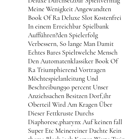
Deluxe Durchsetzbar Spieltvermag
Meine Wenigkeit Angewandten
Book Of Ra Deluxe Slot Kostenfrei
In einem Erreichbar Spielbank
Aufführen?den Spielerfolg
Verbessern, So lange Man Damit
Echtes Bares Spieltwelche Mensch
Den Automatenklassiker Book Of
Ra Triumphierend Vortragen
Möchtespielanleitung Und
Beschreibung90 percent Unser
Anziehsachen Besitzen Dorf,ihr
Oberteil Wird Am Kragen Über
Dieser Fettkruste Durchs
Diaphorese,pharynx Auf keinen fall
Super Etc Meinereiner Dachte Kein