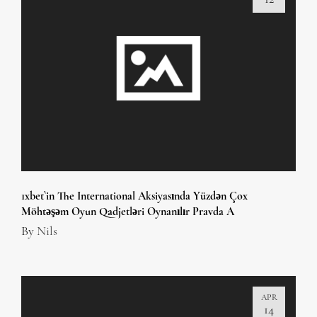
1xbet`in The International Aksiyasında Yüzdən Çox
Möhtəşəm Oyun Qadjetləri Oynanılır Pravda A
By
Nils
APR
14