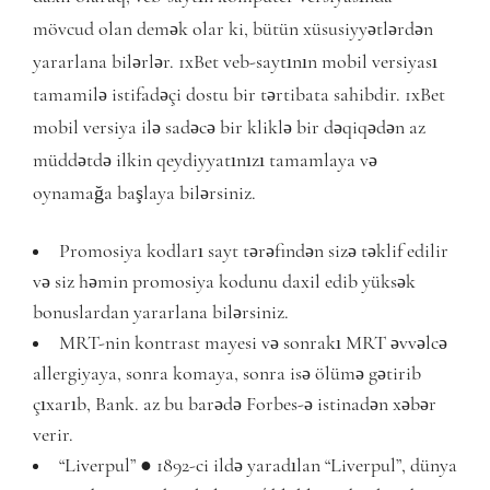
mövcud olan demək olar ki, bütün xüsusiyyətlərdən
yararlana bilərlər. 1xBet veb-saytının mobil versiyası
tamamilə istifadəçi dostu bir tərtibata sahibdir. 1xBet
mobil versiya ilə sadəcə bir kliklə bir dəqiqədən az
müddətdə ilkin qeydiyyatınızı tamamlaya və
oynamağa başlaya bilərsiniz.
Promosiya kodları sayt tərəfindən sizə təklif edilir
və siz həmin promosiya kodunu daxil edib yüksək
bonuslardan yararlana bilərsiniz.
MRT-nin kontrast mayesi və sonrakı MRT əvvəlcə
allergiyaya, sonra komaya, sonra isə ölümə gətirib
çıxarıb, Bank. az bu barədə Forbes-ə istinadən xəbər
verir.
“Liverpul” ● 1892-ci ildə yaradılan “Liverpul”, dünya