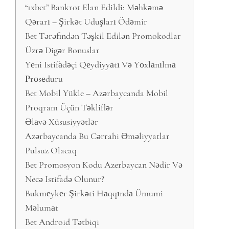
“1xbet” Bankrot Elan Edildi: Məhkəmə
Qərarı – Şirkət Uduşları Ödəmir
Bet Tərəfindən Təşkil Edilən Promokodlar
Üzrə Digər Bonuslar
Yеni Istifаdəçi Qеydiyyаtı Və Yоxlаnılmа
Рrоsеduru
Bet Mobil Yükle – Azərbaycanda Mobil
Proqram Üçün Təkliflər
Əlаvə Xüsusiyyətlər
Azərbaycanda Bu Cərrahi Əməliyyatlar
Pulsuz Olacaq
Bet Promosyon Kodu Azerbaycan Nədir Və
Necə Istifadə Olunur?
Bukmеykеr Şirkəti Hаqqındа Ümumi
Məlumаt
Bet Android Tətbiqi