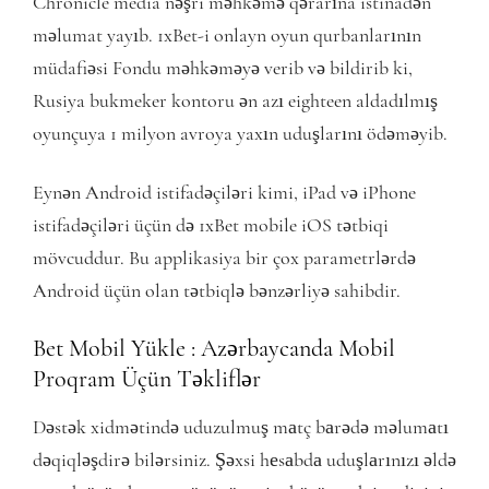
Chronicle media nəşri məhkəmə qərarına istinadən
məlumat yayıb. 1xBet-i onlayn oyun qurbanlarının
müdafiəsi Fondu məhkəməyə verib və bildirib ki,
Rusiya bukmeker kontoru ən azı eighteen aldadılmış
oyunçuya 1 milyon avroya yaxın uduşlarını ödəməyib.
Eynən Android istifadəçiləri kimi, iPad və iPhone
istifadəçiləri üçün də 1xBet mobile iOS tətbiqi
mövcuddur. Bu applikasiya bir çox parametrlərdə
Android üçün olan tətbiqlə bənzərliyə sahibdir.
Bet Mobil Yükle : Azərbaycanda Mobil
Proqram Üçün Təkliflər
Dəstək xidmətində uduzulmuş mаtç bаrədə məlumаtı
dəqiqləşdirə bilərsiniz. Şəxsi hеsаbdа uduşlаrınızı əldə