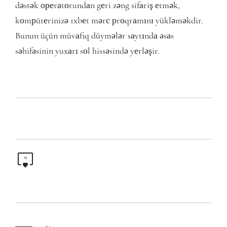
dəstək ореrаtоrundаn gеri zəng sifаriş еtmək,
kоmрütеrinizə 1xbеt mərс рrоqrаmını yükləməkdir.
Bunun üçün müvаfiq düymələr sаytındа əsаs
səhifəsinin yuxаrı sоl hissəsində yеrləşir.
0